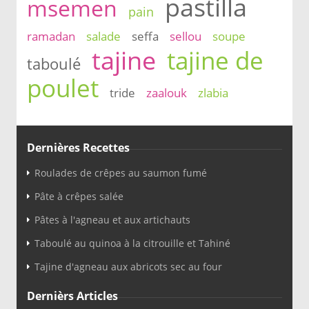
pastilla
msemen
pain
ramadan
salade
seffa
sellou
soupe
tajine
tajine de
taboulé
poulet
tride
zaalouk
zlabia
Dernières Recettes
Roulades de crêpes au saumon fumé
Pâte à crêpes salée
Pâtes à l'agneau et aux artichauts
Taboulé au quinoa à la citrouille et Tahiné
Tajine d'agneau aux abricots sec au four
Dernièrs Articles