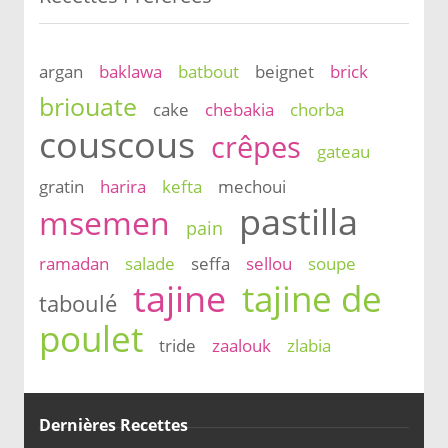
argan
baklawa
batbout
beignet
brick
briouate
cake
chebakia
chorba
couscous
crêpes
gateau
gratin
harira
kefta
mechoui
pastilla
msemen
pain
ramadan
salade
seffa
sellou
soupe
tajine
tajine de
taboulé
poulet
tride
zaalouk
zlabia
Dernières Recettes