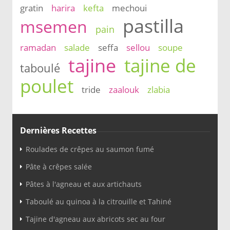
gratin
harira
kefta
mechoui
pastilla
msemen
pain
ramadan
salade
seffa
sellou
soupe
tajine
tajine de
taboulé
poulet
tride
zaalouk
zlabia
Dernières Recettes
Roulades de crêpes au saumon fumé
Pâte à crêpes salée
Pâtes à l'agneau et aux artichauts
Taboulé au quinoa à la citrouille et Tahiné
Tajine d'agneau aux abricots sec au four