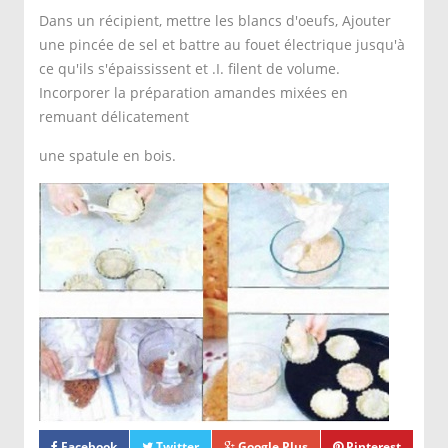
Dans un récipient, mettre les blancs d'oeufs, Ajouter
une pincée de sel et battre au fouet électrique jusqu'à
ce qu'ils s'épaississent et .I. filent de volume.
Incorporer la préparation amandes mixées en
remuant délicatement
une spatule en bois.
Répartir la préparation sur les fonds des tartelettes
égales. Faire cuire dans un four préchauffé à
température de I80°C pendant 30 mn.
Servir les tartelettes froides et garnies de quelques
amandes effilées.
Facebook
Twitter
Google Plus
Pinterest