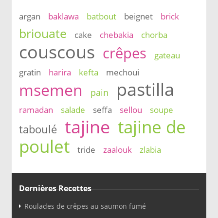
argan
baklawa
batbout
beignet
brick
briouate
cake
chebakia
chorba
couscous
crêpes
gateau
gratin
harira
kefta
mechoui
pastilla
msemen
pain
ramadan
salade
seffa
sellou
soupe
tajine
tajine de
taboulé
poulet
tride
zaalouk
zlabia
Dernières Recettes
Roulades de crêpes au saumon fumé