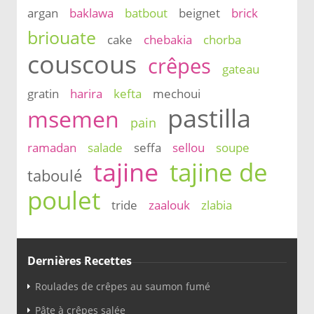
argan
baklawa
batbout
beignet
brick
briouate
cake
chebakia
chorba
couscous
crêpes
gateau
gratin
harira
kefta
mechoui
pastilla
msemen
pain
ramadan
salade
seffa
sellou
soupe
tajine
tajine de
taboulé
poulet
tride
zaalouk
zlabia
Dernières Recettes
Roulades de crêpes au saumon fumé
Pâte à crêpes salée