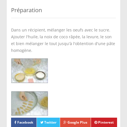
Préparation
Dans un récipient, mélanger les oeufs avec le sucre.
Ajouter l'huile, la noix de coco râpée, la levure, le son
et bien mélanger le tout jusqu'à l'obtention d'une pâte
homogène.
Confectionner des
petits bâtonnets
de pâte, les,aplatir
légèrement avec la
main et les
disposer sur
plaque huilée et
farinée.
Les faire cuire
Facebook
Twitter
Google Plus
Pinterest
dans un four