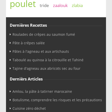
poulet
tride
zaalouk
zlabia
Dernières Recettes
Roulades de crêpes au saumon fumé
Pâte à crêpes salée
Pâtes à l'agneau et aux artichauts
Taboulé au quinoa à la citrouille et Tahiné
Tajine d'agneau aux abricots sec au four
Dernièrs Articles
Amlou, la pâte à tatirner marocaine
Botulisme, comprendre les risques et les précautions
Cuisine zéro déchet