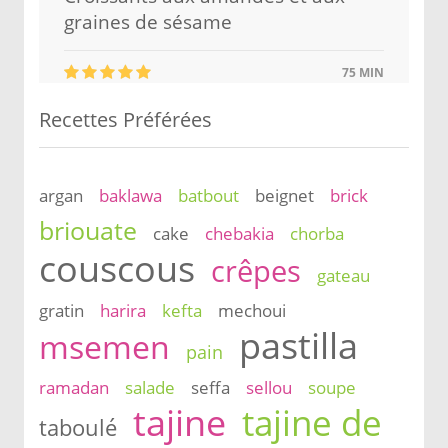
graines de sésame
75 MIN
Recettes Préférées
argan
baklawa
batbout
beignet
brick
briouate
cake
chebakia
chorba
couscous
crêpes
gateau
gratin
harira
kefta
mechoui
pastilla
msemen
pain
ramadan
salade
seffa
sellou
soupe
tajine
tajine de
taboulé