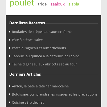
poulet
tride
zaalouk
zlabia
Dernières Recettes
Roulades de crêpes au saumon fumé
Pâte à crêpes salée
Pâtes à l'agneau et aux artichauts
Taboulé au quinoa à la citrouille et Tahiné
Tajine d'agneau aux abricots sec au four
Dernièrs Articles
Amlou, la pâte à tatirner marocaine
Botulisme, comprendre les risques et les précautions
Cuisine zéro déchet