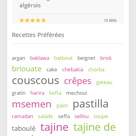
algérois
15 MIN
Recettes Préférées
argan
baklawa
batbout
beignet
brick
briouate
cake
chebakia
chorba
couscous
crêpes
gateau
gratin
harira
kefta
mechoui
pastilla
msemen
pain
ramadan
salade
seffa
sellou
soupe
tajine
tajine de
taboulé