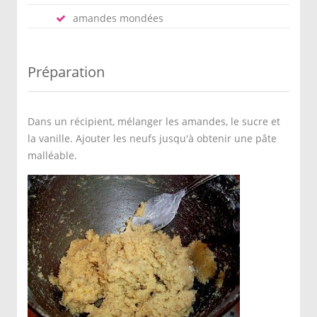
amandes mondées
Préparation
Dans un récipient, mélanger les amandes, le sucre et
la vanille. Ajouter les neufs jusqu'à obtenir une pâte
malléable.
Former des petites boules de 3 cm de
diamètre. Les plonger dans les blancs
d'oeufs battus puis dans les amandes
concassées. Ajouterune amandes mondées
sur chaque boule.
Disposer sur un plat 1 C, à saupoudré de
farine.