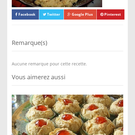
Mettre à cuire les M'chewek au four à
température moyenne.
Facebook
Twitter
Google Plus
Pinterest
Présenter dans des caissettes.
Remarque(s)
Aucune remarque pour cette recette.
Vous aimerez aussi