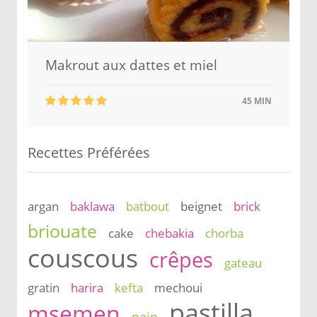
Makrout aux dattes et miel
45 MIN
Recettes Préférées
argan
baklawa
batbout
beignet
brick
briouate
cake
chebakia
chorba
couscous
crêpes
gateau
gratin
harira
kefta
mechoui
pastilla
msemen