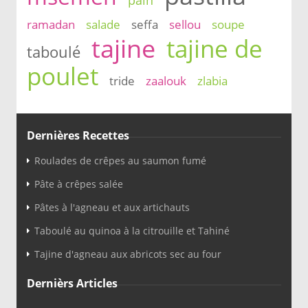
pain
ramadan
salade
seffa
sellou
soupe
tajine
tajine de
taboulé
poulet
tride
zaalouk
zlabia
Dernières Recettes
Roulades de crêpes au saumon fumé
Pâte à crêpes salée
Pâtes à l'agneau et aux artichauts
Taboulé au quinoa à la citrouille et Tahiné
Tajine d'agneau aux abricots sec au four
Dernièrs Articles