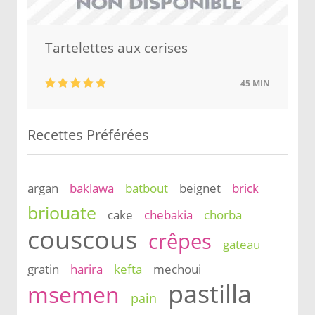
Tartelettes aux cerises
45 MIN
Recettes Préférées
argan
baklawa
batbout
beignet
brick
briouate
cake
chebakia
chorba
couscous
crêpes
gateau
gratin
harira
kefta
mechoui
pastilla
msemen
pain