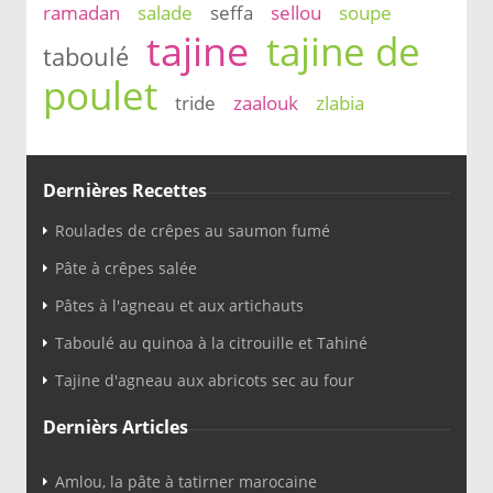
ramadan
salade
seffa
sellou
soupe
tajine
tajine de
taboulé
poulet
tride
zaalouk
zlabia
Dernières Recettes
Roulades de crêpes au saumon fumé
Pâte à crêpes salée
Pâtes à l'agneau et aux artichauts
Taboulé au quinoa à la citrouille et Tahiné
Tajine d'agneau aux abricots sec au four
Dernièrs Articles
Amlou, la pâte à tatirner marocaine