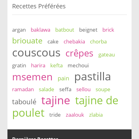
Recettes Préférées
argan
baklawa
batbout
beignet
brick
briouate
cake
chebakia
chorba
couscous
crêpes
gateau
gratin
harira
kefta
mechoui
pastilla
msemen
pain
ramadan
salade
seffa
sellou
soupe
tajine
tajine de
taboulé
poulet
tride
zaalouk
zlabia