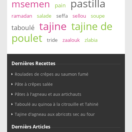
pastilla
msemen
pain
ramadan
salade
seffa
sellou
soupe
tajine
tajine de
taboulé
poulet
tride
zaalouk
zlabia
Dernières Recettes
Roulades de crêpes au saumon fumé
Pâte à crêpes salée
Pâtes à l'agneau et aux artichauts
Taboulé au quinoa à la citrouille et Tahiné
Tajine d'agneau aux abricots sec au four
Dernièrs Articles