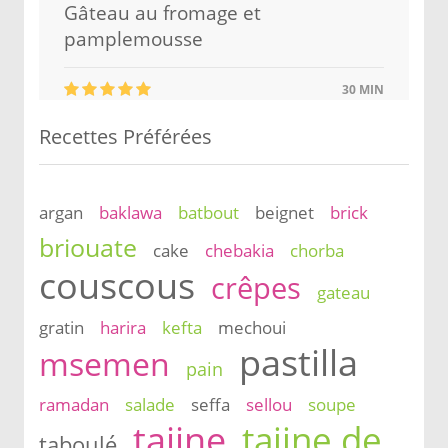
Gâteau au fromage et
pamplemousse
30 MIN
Recettes Préférées
argan
baklawa
batbout
beignet
brick
briouate
cake
chebakia
chorba
couscous
crêpes
gateau
gratin
harira
kefta
mechoui
pastilla
msemen
pain
ramadan
salade
seffa
sellou
soupe
tajine
tajine de
taboulé