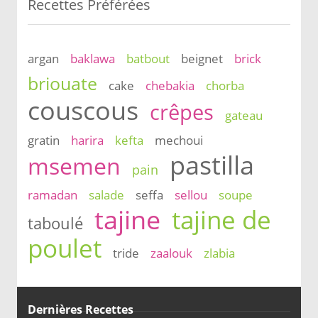
Recettes Préférées
argan
baklawa
batbout
beignet
brick
briouate
cake
chebakia
chorba
couscous
crêpes
gateau
gratin
harira
kefta
mechoui
pastilla
msemen
pain
ramadan
salade
seffa
sellou
soupe
tajine
tajine de
taboulé
poulet
tride
zaalouk
zlabia
Dernières Recettes