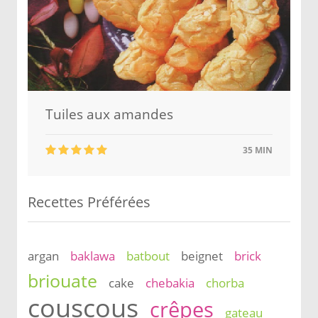
Tuiles aux amandes
35 MIN
Recettes Préférées
argan
baklawa
batbout
beignet
brick
briouate
cake
chebakia
chorba
couscous
crêpes
gateau