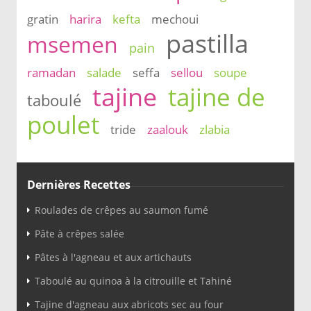
gratin
harira
kefta
mechoui
pastilla
msemen
pain
ramadan
salade
seffa
sellou
soupe
tajine
tajine de
taboulé
poulet
tride
zaalouk
zlabia
Dernières Recettes
Roulades de crêpes au saumon fumé
Pâte à crêpes salée
Pâtes à l'agneau et aux artichauts
Taboulé au quinoa à la citrouille et Tahiné
Tajine d'agneau aux abricots sec au four