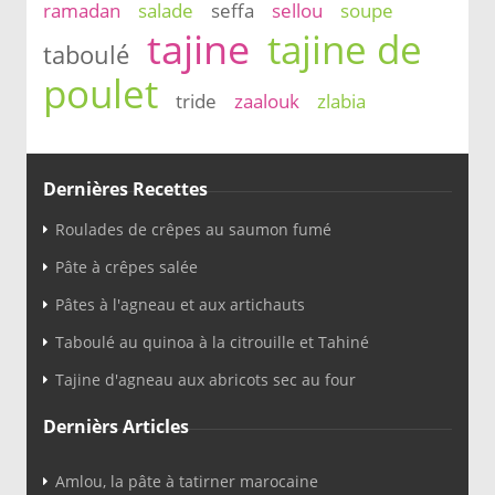
ramadan
salade
seffa
sellou
soupe
tajine
tajine de
taboulé
poulet
tride
zaalouk
zlabia
Dernières Recettes
Roulades de crêpes au saumon fumé
Pâte à crêpes salée
Pâtes à l'agneau et aux artichauts
Taboulé au quinoa à la citrouille et Tahiné
Tajine d'agneau aux abricots sec au four
Dernièrs Articles
Amlou, la pâte à tatirner marocaine