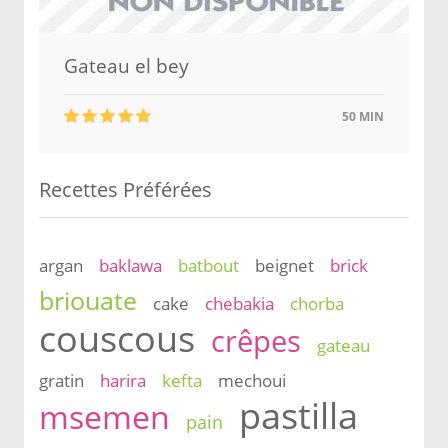
Gateau el bey
50 MIN
Recettes Préférées
argan
baklawa
batbout
beignet
brick
briouate
cake
chebakia
chorba
couscous
crêpes
gateau
gratin
harira
kefta
mechoui
pastilla
msemen
pain