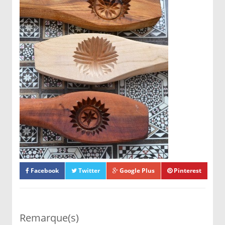
Maamoul:
Dans un ustensile en verre, mettre le
beurre, le sucre, la crème fraiche. Bien
mélanger. Ajouter l'huile, puis 1/2 verre
l'eau de fleur d'oranger, puis la farine
progressivement jusqu'à obtention d'une
pâte molle.
Dans un saladier, mettre les dattes moulues,
le sésame grillé et moulu, les noisettes, la
cannelle, la gomme arabique puis l'eau de
fleur d'oranger et le beurre. Bien mélanger.
Confectionner des petites boulettes,
réserver.
Facebook
Twitter
Google Plus
Pinterest
Étaler la pâte, couper en rondelles, placer
les boules de dattes dans chaque rondelle
puis plier la pâte sur les boules de dattes.
Remarque(s)