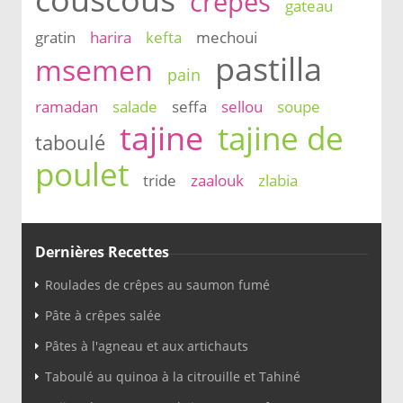
crêpes
gateau
gratin
harira
kefta
mechoui
pastilla
msemen
pain
ramadan
salade
seffa
sellou
soupe
tajine
tajine de
taboulé
poulet
tride
zaalouk
zlabia
Dernières Recettes
Roulades de crêpes au saumon fumé
Pâte à crêpes salée
Pâtes à l'agneau et aux artichauts
Taboulé au quinoa à la citrouille et Tahiné