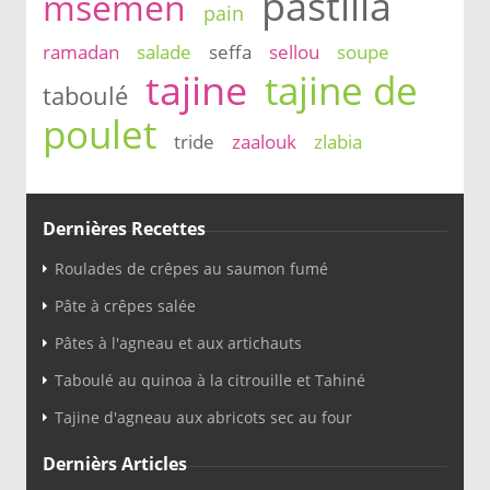
pastilla
msemen
pain
ramadan
salade
seffa
sellou
soupe
tajine
tajine de
taboulé
poulet
tride
zaalouk
zlabia
Dernières Recettes
Roulades de crêpes au saumon fumé
Pâte à crêpes salée
Pâtes à l'agneau et aux artichauts
Taboulé au quinoa à la citrouille et Tahiné
Tajine d'agneau aux abricots sec au four
Dernièrs Articles