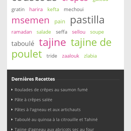
gratin
harira
kefta
mechoui
pastilla
msemen
pain
ramadan
salade
seffa
sellou
soupe
tajine
tajine de
taboulé
poulet
tride
zaalouk
zlabia
Dernières Recettes
Roulades de crêpes au saumon fumé
Pâte à crêpes salée
Pâtes à l'agneau et aux artichauts
Taboulé au quinoa à la citrouille et Tahiné
Tajine d'agneau aux abricots sec au four