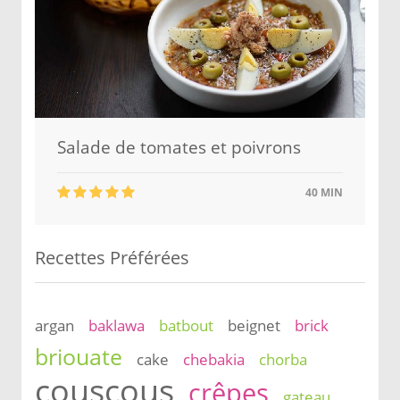
Salade de tomates et poivrons
40 MIN
Recettes Préférées
argan
baklawa
batbout
beignet
brick
briouate
cake
chebakia
chorba
couscous
crêpes
gateau