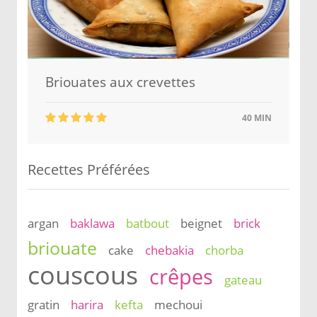
Briouates aux crevettes
40 MIN
Recettes Préférées
argan
baklawa
batbout
beignet
brick
briouate
cake
chebakia
chorba
couscous
crêpes
gateau
gratin
harira
kefta
mechoui