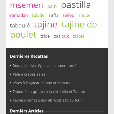
pastilla
msemen
pain
ramadan
salade
seffa
sellou
soupe
tajine
tajine de
taboulé
poulet
tride
zaalouk
zlabia
Dernières Recettes
Roulades de crêpes au saumon fumé
Pâte à crêpes salée
Pâtes à l'agneau et aux artichauts
Taboulé au quinoa à la citrouille et Tahiné
Tajine d'agneau aux abricots sec au four
Dernièrs Articles