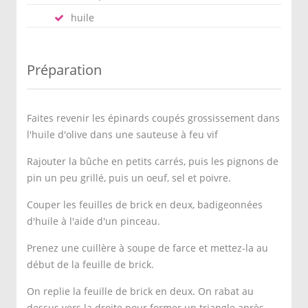
huile
Préparation
Faites revenir les épinards coupés grossissement dans
l'huile d'olive dans une sauteuse à feu vif
Rajouter la bûche en petits carrés, puis les pignons de
pin un peu grillé, puis un oeuf, sel et poivre.
Couper les feuilles de brick en deux, badigeonnées
d'huile à l'aide d'un pinceau.
Prenez une cuillère à soupe de farce et mettez-la au
début de la feuille de brick.
On replie la feuille de brick en deux. On rabat au
dessus vers la droite pour former un triangle après