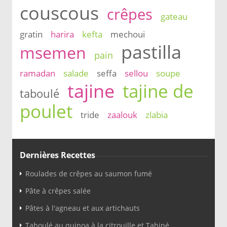
couscous
crêpes
gateau
gratin
harira
kefta
mechoui
pastilla
msemen
pain
ramadan
salade
seffa
sellou
soupe
tajine
tajine de
taboulé
poulet
tride
zaalouk
zlabia
Dernières Recettes
Roulades de crêpes au saumon fumé
Pâte à crêpes salée
Pâtes à l'agneau et aux artichauts
Taboulé au quinoa à la citrouille et Tahiné