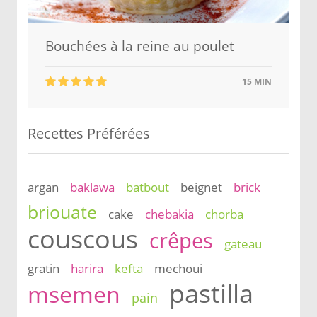
Bouchées à la reine au poulet
15 MIN
Recettes Préférées
argan
baklawa
batbout
beignet
brick
briouate
cake
chebakia
chorba
couscous
crêpes
gateau
gratin
harira
kefta
mechoui
pastilla
msemen
pain