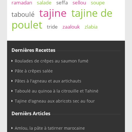
ramadan
salade
seffa
sellou
soupe
tajine
tajine de
taboulé
poulet
tride
zaalouk
zlabia
Dernières Recettes
Roulades de crêpes au saumon fumé
Pâte à crêpes salée
Pâtes à l'agneau et aux artichauts
Taboulé au quinoa à la citrouille et Tahiné
Tajine d'agneau aux abricots sec au four
Dernièrs Articles
Amlou, la pâte à tatirner marocaine