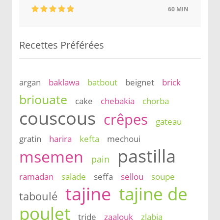
60 MIN
Recettes Préférées
argan
baklawa
batbout
beignet
brick
briouate
cake
chebakia
chorba
couscous
crêpes
gateau
gratin
harira
kefta
mechoui
pastilla
msemen
pain
ramadan
salade
seffa
sellou
soupe
tajine
tajine de
taboulé
poulet
tride
zaalouk
zlabia