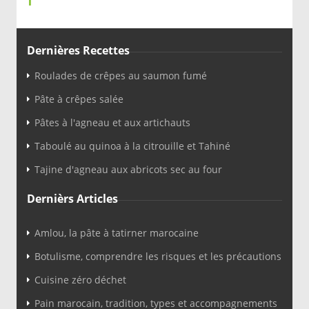
Dernières Recettes
Roulades de crêpes au saumon fumé
Pâte à crêpes salée
Pâtes à l'agneau et aux artichauts
Taboulé au quinoa à la citrouille et Tahiné
Tajine d'agneau aux abricots sec au four
Dernièrs Articles
Amlou, la pâte à tatirner marocaine
Botulisme, comprendre les risques et les précautions
Cuisine zéro déchet
Pain marocain, tradition, types et accompagnements