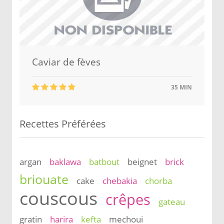
Caviar de fèves
35 MIN
Recettes Préférées
argan
baklawa
batbout
beignet
brick
briouate
cake
chebakia
chorba
couscous
crêpes
gateau
gratin
harira
kefta
mechoui