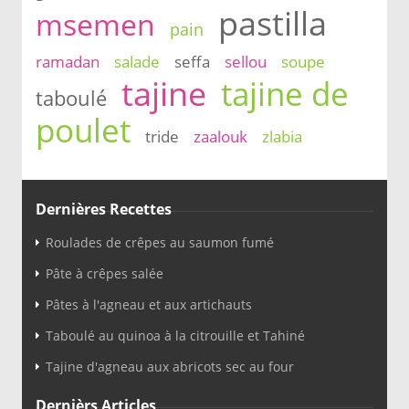
pastilla
msemen
pain
ramadan
salade
seffa
sellou
soupe
tajine
tajine de
taboulé
poulet
tride
zaalouk
zlabia
Dernières Recettes
Roulades de crêpes au saumon fumé
Pâte à crêpes salée
Pâtes à l'agneau et aux artichauts
Taboulé au quinoa à la citrouille et Tahiné
Tajine d'agneau aux abricots sec au four
Dernièrs Articles