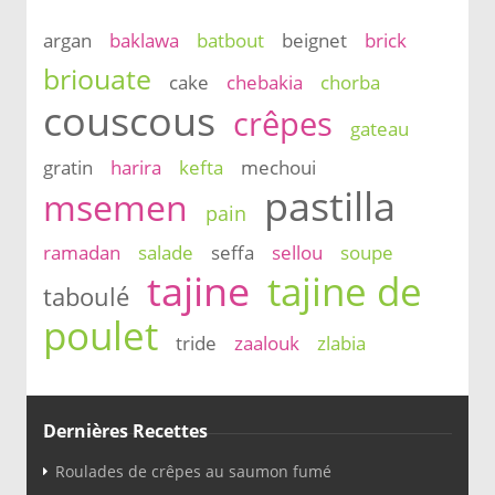
argan
baklawa
batbout
beignet
brick
briouate
cake
chebakia
chorba
couscous
crêpes
gateau
gratin
harira
kefta
mechoui
pastilla
msemen
pain
ramadan
salade
seffa
sellou
soupe
tajine
tajine de
taboulé
poulet
tride
zaalouk
zlabia
Dernières Recettes
Roulades de crêpes au saumon fumé