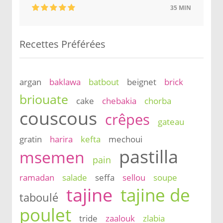
35 MIN
Recettes Préférées
argan
baklawa
batbout
beignet
brick
briouate
cake
chebakia
chorba
couscous
crêpes
gateau
gratin
harira
kefta
mechoui
pastilla
msemen
pain
ramadan
salade
seffa
sellou
soupe
tajine
tajine de
taboulé
poulet
tride
zaalouk
zlabia