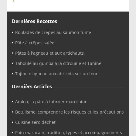
Dernières Recettes
Roulades de crêpes au saumon fumé
Pâte à crêpes salée
Pâtes à l'agneau et aux artichauts
Taboulé au quinoa à la citrouille et Tahiné
Tajine d'agneau aux abricots sec au four
Dernièrs Articles
Amlou, la pâte à tatirner marocaine
Botulisme, comprendre les risques et les précautions
Cuisine zéro déchet
Pain marocain, tradition, types et accompagnements