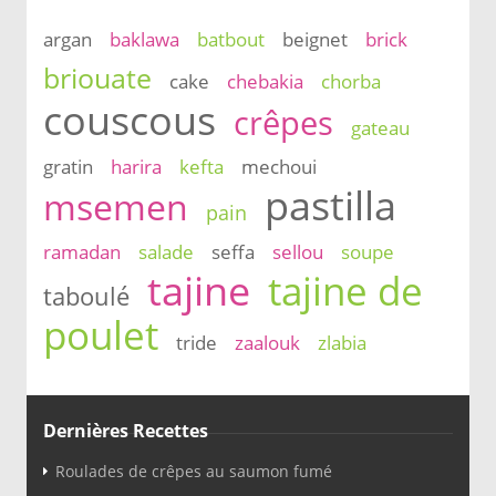
argan
baklawa
batbout
beignet
brick
briouate
cake
chebakia
chorba
couscous
crêpes
gateau
gratin
harira
kefta
mechoui
pastilla
msemen
pain
ramadan
salade
seffa
sellou
soupe
tajine
tajine de
taboulé
poulet
tride
zaalouk
zlabia
Dernières Recettes
Roulades de crêpes au saumon fumé