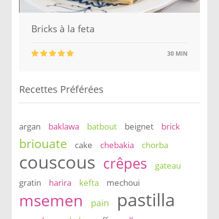
Bricks à la feta
30 MIN
Recettes Préférées
argan
baklawa
batbout
beignet
brick
briouate
cake
chebakia
chorba
couscous
crêpes
gateau
gratin
harira
kefta
mechoui
pastilla
msemen
pain