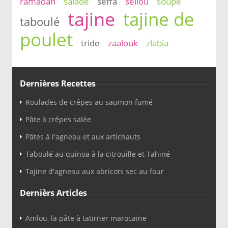
ramadan
salade
seffa
sellou
soupe
tajine
tajine de
taboulé
poulet
tride
zaalouk
zlabia
Dernières Recettes
Roulades de crêpes au saumon fumé
Pâte à crêpes salée
Pâtes à l'agneau et aux artichauts
Taboulé au quinoa à la citrouille et Tahiné
Tajine d'agneau aux abricots sec au four
Dernièrs Articles
Amlou, la pâte à tatirner marocaine