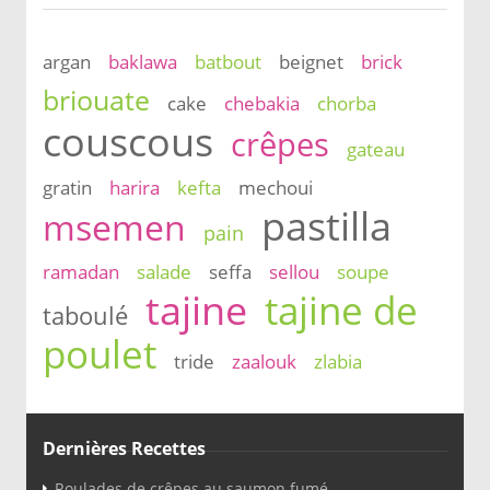
argan
baklawa
batbout
beignet
brick
briouate
cake
chebakia
chorba
couscous
crêpes
gateau
gratin
harira
kefta
mechoui
pastilla
msemen
pain
ramadan
salade
seffa
sellou
soupe
tajine
tajine de
taboulé
poulet
tride
zaalouk
zlabia
Dernières Recettes
Roulades de crêpes au saumon fumé