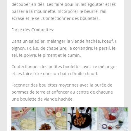
découper en dés. Les faire bouillir, les égoutter et les
passer à la moulinette. Incorporer le beurre, l'ail
écrasé et le sel. Confectionner des boulettes.
Farce des Croquettes:
Dans un saladier, mélanger la viande hachée, l'oeuf, I
oignon, I c.à.s. de chapelure, la coriandre, le persil, le
sel, le poivre, le piment et le cumin.
Confectionner des petites boulettes avec ce mélange
et les faire frire dans un bain d'huile chaud.
Façonner des boulettes moyennes avec la purée de
pommes de terre et enfoncer au centre de chacune
une boulette de viande hachée.
Faire de même pour le reste des boulettes. Enrober les
boulettes de pommes de terre fourrées dans la farine, les
tremper dans l'oeuf battu puis dans la chapelure.