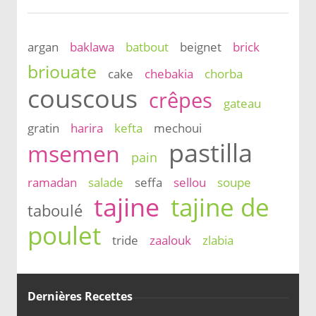
argan
baklawa
batbout
beignet
brick
briouate
cake
chebakia
chorba
couscous
crêpes
gateau
gratin
harira
kefta
mechoui
pastilla
msemen
pain
ramadan
salade
seffa
sellou
soupe
tajine
tajine de
taboulé
poulet
tride
zaalouk
zlabia
Dernières Recettes