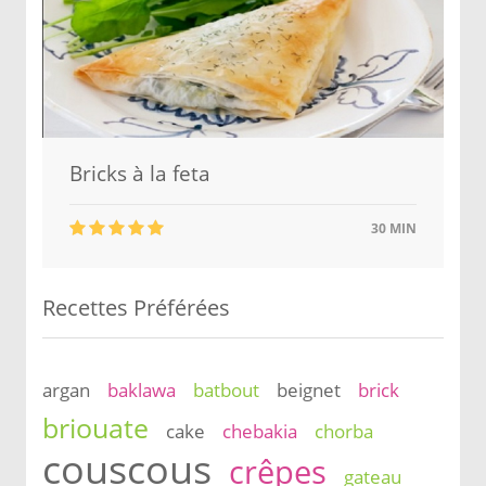
Bricks à la feta
30 MIN
Recettes Préférées
argan
baklawa
batbout
beignet
brick
briouate
cake
chebakia
chorba
couscous
crêpes
gateau