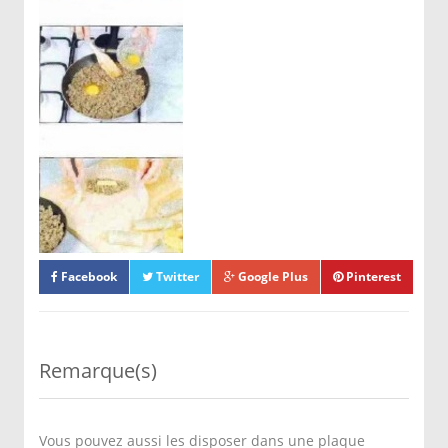
feuille en premier
pour permettre une
bonne soudure) et
les dorer de tous les
côtés.
Les égoutter sur du
papier absorbant,
parsemer de
fromage râpé et de
persil haché. Les
disposer dans des
Facebook
Twitter
Google Plus
Pinterest
caissettes en papier
et servir chaud.
Remarque(s)
Vous pouvez aussi les disposer dans une plaque