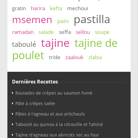
gratin
harira
kefta
mechoui
pastilla
msemen
pain
ramadan
salade
seffa
sellou
soupe
tajine
tajine de
taboulé
poulet
tride
zaalouk
zlabia
Dernières Recettes
Roulades de crêpes au saumon fumé
Pâte à crêpes salée
Pâtes à l'agneau et aux artichauts
Taboulé au quinoa à la citrouille et Tahiné
Tajine d'agneau aux abricots sec au four