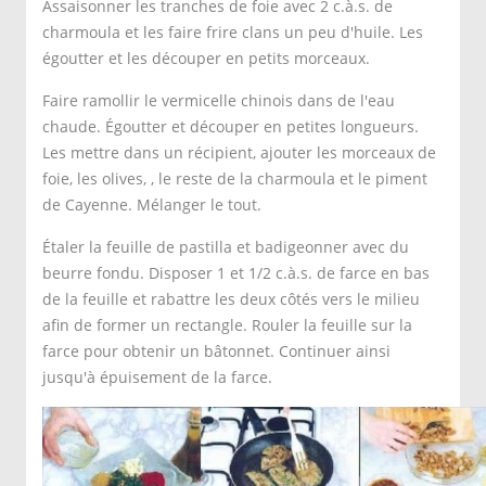
Assaisonner les tranches de foie avec 2 c.à.s. de
charmoula et les faire frire clans un peu d'huile. Les
égoutter et les découper en petits morceaux.
Faire ramollir le vermicelle chinois dans de l'eau
chaude. Égoutter et découper en petites longueurs.
Les mettre dans un récipient, ajouter les morceaux de
foie, les olives, , le reste de la charmoula et le piment
de Cayenne. Mélanger le tout.
Étaler la feuille de pastilla et badigeonner avec du
beurre fondu. Disposer 1 et 1/2 c.à.s. de farce en bas
de la feuille et rabattre les deux côtés vers le milieu
afin de former un rectangle. Rouler la feuille sur la
farce pour obtenir un bâtonnet. Continuer ainsi
jusqu'à épuisement de la farce.
Plonger les noms dans l'oeuf battu, les enrober de chapelure
les faire frire dans un bain d'huile brûlant. Les égoutter sur
papier absorbant. Parsemer de fromage râpé sur les extrémi