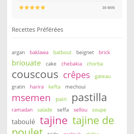
30 MIN
Recettes Préférées
argan
baklawa
batbout
beignet
brick
briouate
cake
chebakia
chorba
couscous
crêpes
gateau
gratin
harira
kefta
mechoui
pastilla
msemen
pain
ramadan
salade
seffa
sellou
soupe
tajine
tajine de
taboulé
poulet