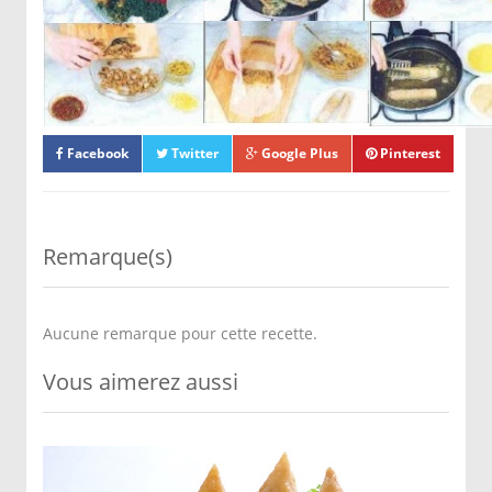
des Bricks puis les servir, sur un lit de laitue, garnis de
mayonnaise et de ketchup.
Facebook
Twitter
Google Plus
Pinterest
Remarque(s)
Aucune remarque pour cette recette.
Vous aimerez aussi