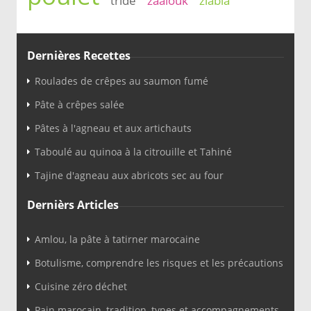
tride
zaalouk
zlabia
Dernières Recettes
Roulades de crêpes au saumon fumé
Pâte à crêpes salée
Pâtes à l'agneau et aux artichauts
Taboulé au quinoa à la citrouille et Tahiné
Tajine d'agneau aux abricots sec au four
Dernièrs Articles
Amlou, la pâte à tatirner marocaine
Botulisme, comprendre les risques et les précautions
Cuisine zéro déchet
Pain marocain, tradition, types et accompagnements