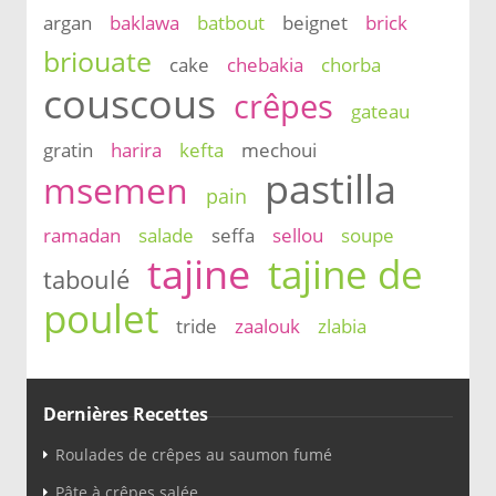
argan
baklawa
batbout
beignet
brick
briouate
cake
chebakia
chorba
couscous
crêpes
gateau
gratin
harira
kefta
mechoui
pastilla
msemen
pain
ramadan
salade
seffa
sellou
soupe
tajine
tajine de
taboulé
poulet
tride
zaalouk
zlabia
Dernières Recettes
Roulades de crêpes au saumon fumé
Pâte à crêpes salée