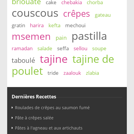
briouate
cake
chebakia
chorba
couscous
crêpes
gateau
gratin
harira
kefta
mechoui
pastilla
msemen
pain
ramadan
salade
seffa
sellou
soupe
tajine
tajine de
taboulé
poulet
tride
zaalouk
zlabia
Dernières Recettes
Roulades de crêpes au saumon fumé
Pâte à crêpes salée
Pâtes à l'agneau et aux artichauts