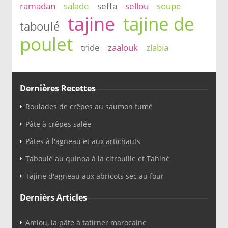
ramadan
salade
seffa
sellou
soupe
tajine
tajine de
taboulé
poulet
tride
zaalouk
zlabia
Dernières Recettes
Roulades de crêpes au saumon fumé
Pâte à crêpes salée
Pâtes à l'agneau et aux artichauts
Taboulé au quinoa à la citrouille et Tahiné
Tajine d'agneau aux abricots sec au four
Dernièrs Articles
Amlou, la pâte à tatirner marocaine