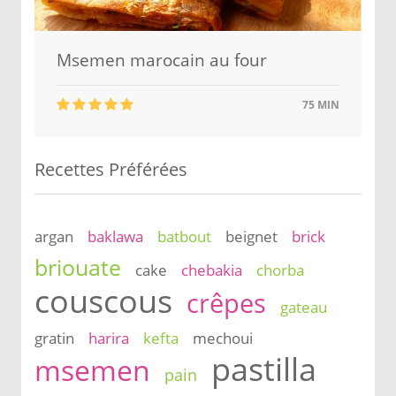
Msemen marocain au four
75 MIN
Recettes Préférées
argan
baklawa
batbout
beignet
brick
briouate
cake
chebakia
chorba
couscous
crêpes
gateau
gratin
harira
kefta
mechoui
pastilla
msemen
pain