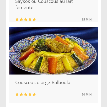
Saykok ou Couscous au lait
fementé
15 MIN
Couscous d'orge-Balboula
90 MIN