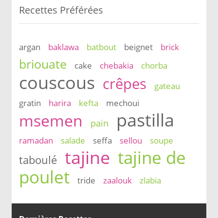
Recettes Préférées
argan
baklawa
batbout
beignet
brick
briouate
cake
chebakia
chorba
couscous
crêpes
gateau
gratin
harira
kefta
mechoui
pastilla
msemen
pain
ramadan
salade
seffa
sellou
soupe
tajine
tajine de
taboulé
poulet
tride
zaalouk
zlabia