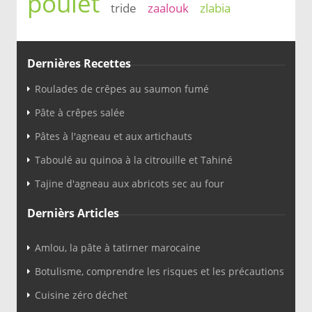
poulet
tride
zaalouk
zlabia
Dernières Recettes
Roulades de crêpes au saumon fumé
Pâte à crêpes salée
Pâtes à l'agneau et aux artichauts
Taboulé au quinoa à la citrouille et Tahiné
Tajine d'agneau aux abricots sec au four
Dernièrs Articles
Amlou, la pâte à tatirner marocaine
Botulisme, comprendre les risques et les précautions
Cuisine zéro déchet