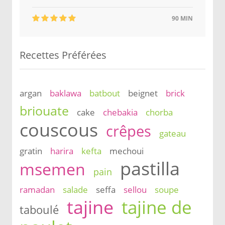
90 MIN
Recettes Préférées
argan
baklawa
batbout
beignet
brick
briouate
cake
chebakia
chorba
couscous
crêpes
gateau
gratin
harira
kefta
mechoui
pastilla
msemen
pain
ramadan
salade
seffa
sellou
soupe
tajine
tajine de
taboulé