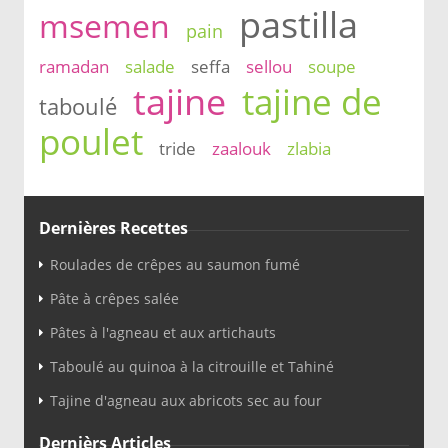
pastilla
msemen
pain
ramadan
salade
seffa
sellou
soupe
tajine
tajine de
taboulé
poulet
tride
zaalouk
zlabia
Dernières Recettes
Roulades de crêpes au saumon fumé
Pâte à crêpes salée
Pâtes à l'agneau et aux artichauts
Taboulé au quinoa à la citrouille et Tahiné
Tajine d'agneau aux abricots sec au four
Dernièrs Articles