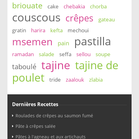
briouate
cake
chebakia
chorba
couscous
crêpes
gateau
gratin
harira
kefta
mechoui
pastilla
msemen
pain
ramadan
salade
seffa
sellou
soupe
tajine
tajine de
taboulé
poulet
tride
zaalouk
zlabia
Dernières Recettes
Roulades de crêpes au saumon fumé
Pâte à crêpes salée
Pâtes à l'agneau et aux artichauts