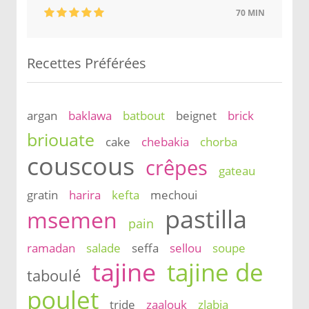
70 MIN
Recettes Préférées
argan
baklawa
batbout
beignet
brick
briouate
cake
chebakia
chorba
couscous
crêpes
gateau
gratin
harira
kefta
mechoui
pastilla
msemen
pain
ramadan
salade
seffa
sellou
soupe
tajine
tajine de
taboulé
poulet
tride
zaalouk
zlabia