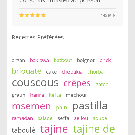
Couscous Tunisien au poisson
145 MIN
Recettes Préférées
argan
baklawa
batbout
beignet
brick
briouate
cake
chebakia
chorba
couscous
crêpes
gateau
gratin
harira
kefta
mechoui
pastilla
msemen
pain
ramadan
salade
seffa
sellou
soupe
tajine
tajine de
taboulé