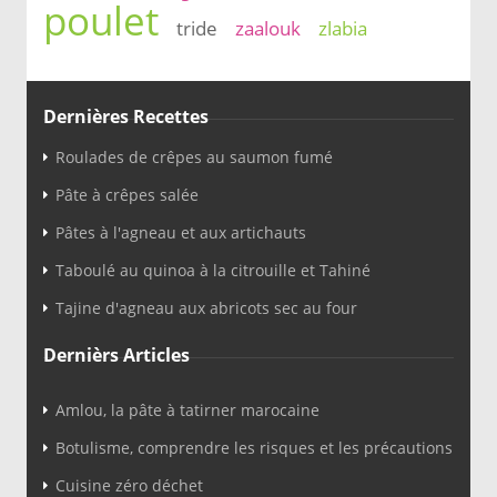
poulet
tride
zaalouk
zlabia
Dernières Recettes
Roulades de crêpes au saumon fumé
Pâte à crêpes salée
Pâtes à l'agneau et aux artichauts
Taboulé au quinoa à la citrouille et Tahiné
Tajine d'agneau aux abricots sec au four
Dernièrs Articles
Amlou, la pâte à tatirner marocaine
Botulisme, comprendre les risques et les précautions
Cuisine zéro déchet