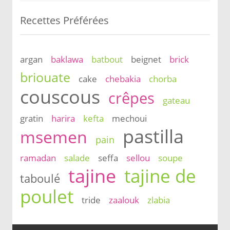
Recettes Préférées
argan
baklawa
batbout
beignet
brick
briouate
cake
chebakia
chorba
couscous
crêpes
gateau
gratin
harira
kefta
mechoui
pastilla
msemen
pain
ramadan
salade
seffa
sellou
soupe
tajine
tajine de
taboulé
poulet
tride
zaalouk
zlabia