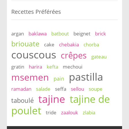
Recettes Préférées
argan
baklawa
batbout
beignet
brick
briouate
cake
chebakia
chorba
couscous
crêpes
gateau
gratin
harira
kefta
mechoui
pastilla
msemen
pain
ramadan
salade
seffa
sellou
soupe
tajine
tajine de
taboulé
poulet
tride
zaalouk
zlabia