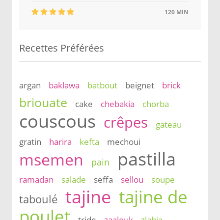
120 MIN
Recettes Préférées
argan
baklawa
batbout
beignet
brick
briouate
cake
chebakia
chorba
couscous
crêpes
gateau
gratin
harira
kefta
mechoui
pastilla
msemen
pain
ramadan
salade
seffa
sellou
soupe
tajine
tajine de
taboulé
poulet
tride
zaalouk
zlabia