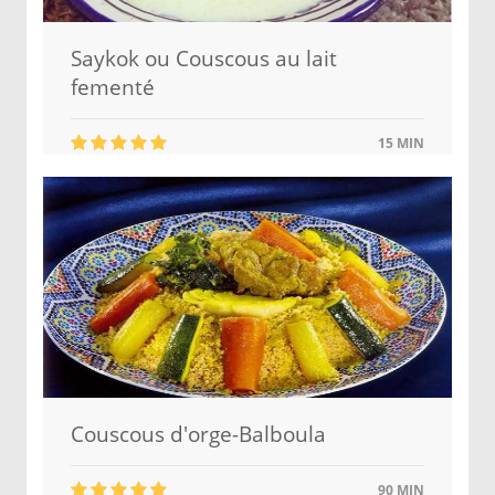
Saykok ou Couscous au lait
fementé
15 MIN
Couscous d'orge-Balboula
90 MIN