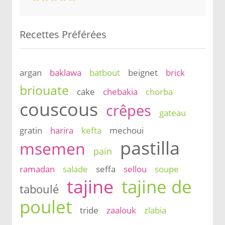
Recettes Préférées
argan
baklawa
batbout
beignet
brick
briouate
cake
chebakia
chorba
couscous
crêpes
gateau
gratin
harira
kefta
mechoui
pastilla
msemen
pain
ramadan
salade
seffa
sellou
soupe
tajine
tajine de
taboulé
poulet
tride
zaalouk
zlabia