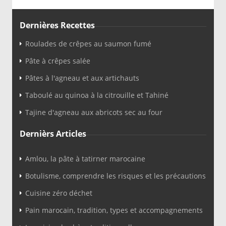
Dernières Recettes
Roulades de crêpes au saumon fumé
Pâte à crêpes salée
Pâtes à l'agneau et aux artichauts
Taboulé au quinoa à la citrouille et Tahiné
Tajine d'agneau aux abricots sec au four
Dernièrs Articles
Amlou, la pâte à tatirner marocaine
Botulisme, comprendre les risques et les précautions
Cuisine zéro déchet
Pain marocain, tradition, types et accompagnements