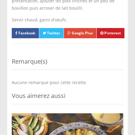
présentation, ajouter les pois chiches et un peu de
bouillon puis arroser de lait bouilli.
Servir chaud, garni d'oeufs.
Facebook
Twitter
Google Plus
Pinterest
Remarque(s)
Aucune remarque pour cette recette.
Vous aimerez aussi