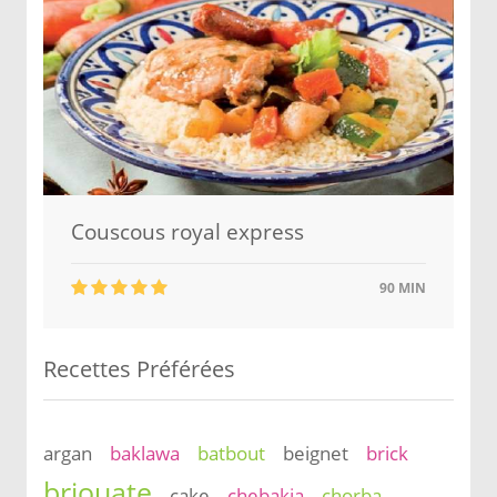
Couscous royal express
90 MIN
Recettes Préférées
argan
baklawa
batbout
beignet
brick
briouate
cake
chebakia
chorba