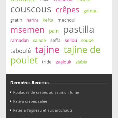
couscous
crêpes
gateau
gratin
harira
kefta
mechoui
pastilla
msemen
pain
ramadan
salade
seffa
sellou
soupe
tajine
tajine de
taboulé
poulet
tride
zaalouk
zlabia
Dernières Recettes
Roulades de crêpes au saumon fumé
Pâte à crêpes salée
Pâtes à l'agneau et aux artichauts