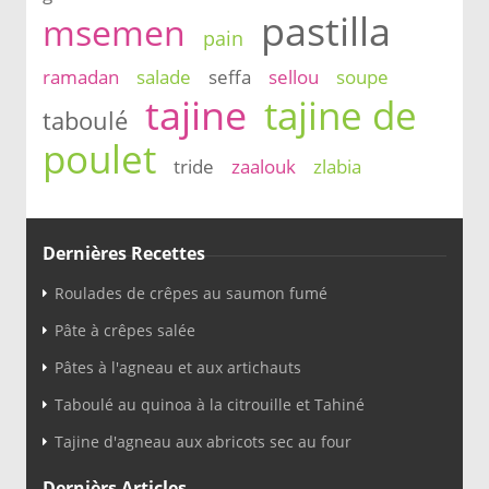
pastilla
msemen
pain
ramadan
salade
seffa
sellou
soupe
tajine
tajine de
taboulé
poulet
tride
zaalouk
zlabia
Dernières Recettes
Roulades de crêpes au saumon fumé
Pâte à crêpes salée
Pâtes à l'agneau et aux artichauts
Taboulé au quinoa à la citrouille et Tahiné
Tajine d'agneau aux abricots sec au four
Dernièrs Articles