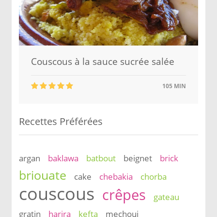
Couscous à la sauce sucrée salée
105 MIN
Recettes Préférées
argan
baklawa
batbout
beignet
brick
briouate
cake
chebakia
chorba
couscous
crêpes
gateau
gratin
harira
kefta
mechoui