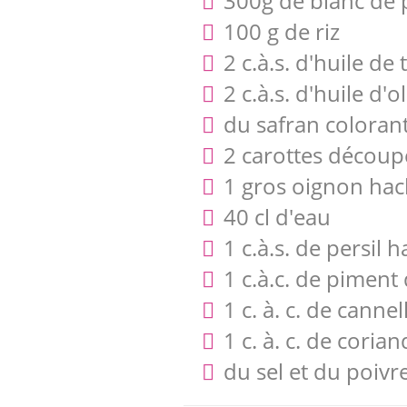
300g de blanc de 
100 g de riz
2 c.à.s. d'huile de 
2 c.à.s. d'huile d'o
du safran coloran
2 carottes découp
1 gros oignon ha
40 cl d'eau
1 c.à.s. de persil 
1 c.à.c. de piment
1 c. à. c. de canne
1 c. à. c. de coria
du sel et du poivr