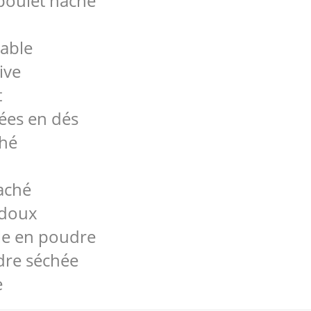
poulet haché
table
live
t
ées en dés
ché
haché
 doux
lle en poudre
ndre séchée
e