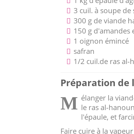
1 kg d'épaule d'a
3 cuil. à soupe d
300 g de viande h
150 g d'amandes 
1 oignon émincé
safran
1/2 cuil.de ras al
Préparation de l
élanger la viand
M
le ras al-hanoun
l'épaule, et farc
Faire cuire à la vapeu