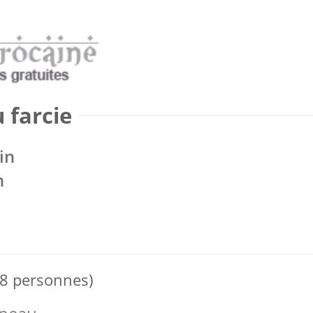
 farcie
in
n
 8 personnes)