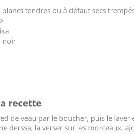
s blancs tendres ou à défaut secs trempés 
e
ika
 noir
a recette
ied de veau par le boucher, puis le laver 
e derssa, la verser sur les morceaux, ajou