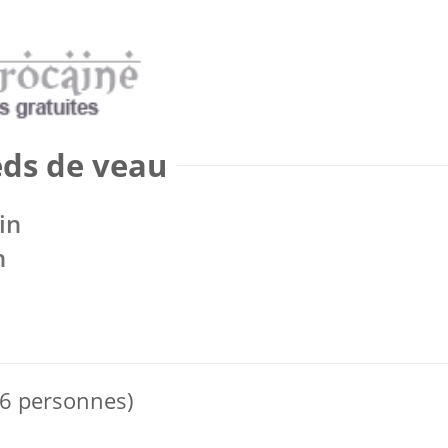
eds de veau
in
n
 6 personnes)