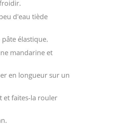
roidir.
 peu d'eau tiède
 pâte élastique.
d'une mandarine et
ler en longueur sur un
 et faites-la rouler
mn.