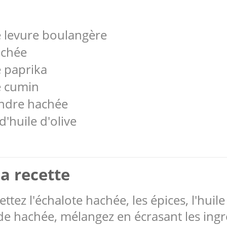
de levure boulangère
achée
e paprika
de cumin
andre hachée
d'huile d'olive
a recette
tez l'échalote hachée, les épices, l'huile 
nde hachée, mélangez en écrasant les ing